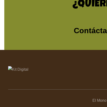
¿QUIER
Contáct
El Mono 