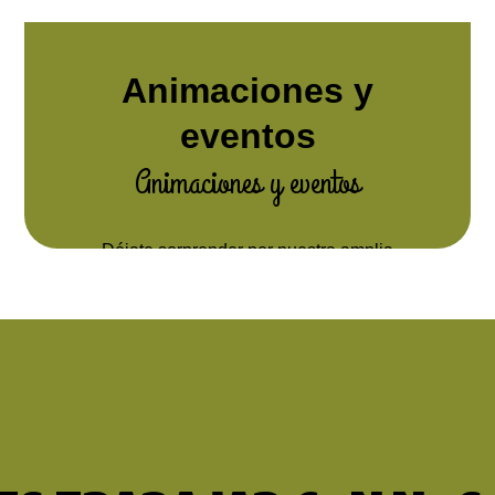
Animaciones y
eventos
Animaciones y eventos
Déjate sorprender por nuestra amplia
experiencia en la gestión y organización de
animaciones y eventos ¡tú pones la fecha y
nosotros llevamos la fiesta!
extra