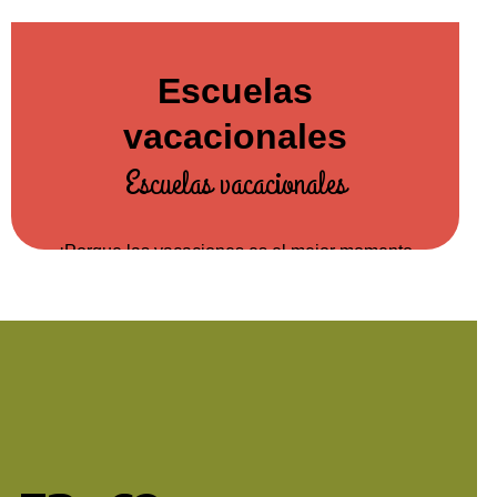
Escuelas
vacacionales
Escuelas vacacionales
¡Porque las vacaciones es el mejor momento
para disfrutar! Te ofrecemos nuestros años de
experiencia y un gran equipo para llevar a cabo
tú escuela vacacional.
extra