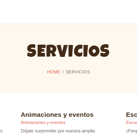
INICIO
EL MONO ALEGRE
SERVICIOS
Animaciones Valencia
ESCUELA
SERVICIOS
ANIMACIÓN
HOME
SERVICIOS
Animaciones y eventos
Esc
Animaciones y eventos
Escue
es
Déjate sorprender por nuestra amplia
¡Porq